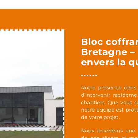
Bloc coffra
Bretagne –
envers la q
Notre présence dans
d’intervenir rapidem
chantiers. Que vous so
notre équipe est prêt
de votre projet.
Nous accordons une im