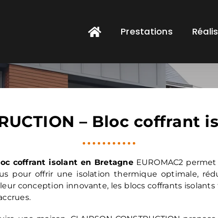
Prestations
Réali
CTION – Bloc coffrant is
loc coffrant isolant
en Bretagne
EUROMAC2 permet de 
s pour offrir une isolation thermique optimale, réd
à leur conception innovante, les blocs coffrants isolant
accrues.